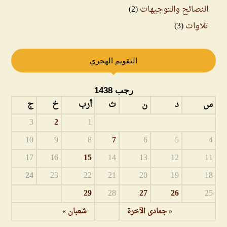
النصائح والتوجيهات
(2)
تلاوات
(3)
التقويم الهجري
رجب 1438
س
د
ن
ث
أرب
خ
ج
3
2
1
10
9
8
7
6
5
4
17
16
15
14
13
12
11
24
23
22
21
20
19
18
29
28
27
26
25
« جمادى الآخرة
شعبان »