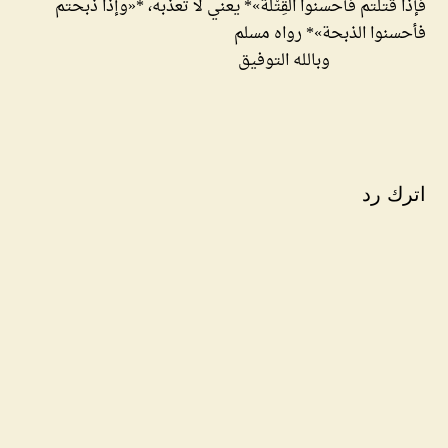
فإذا قتلتم فأحسنوا القِتْلَة»* يعني لا تعذبه، *«وإذا ذبحتم
فأحسنوا الذبحة»* رواه مسلم
وبالله التوفيق
اترك رد