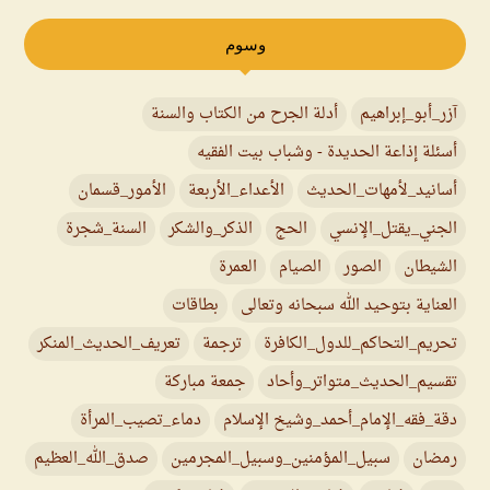
وسوم
آزر_أبو_إبراهيم
أدلة الجرح من الكتاب والسنة
أسئلة إذاعة الحديدة - وشباب بيت الفقيه
أسانيد_لأمهات_الحديث
الأعداء_الأربعة
الأمور_قسمان
الجني_يقتل_الإنسي
الحج
الذكر_والشكر
السنة_شجرة
الشيطان
الصور
الصيام
العمرة
العناية بتوحيد الله سبحانه وتعالى
بطاقات
تحريم_التحاكم_للدول_الكافرة
ترجمة
تعريف_الحديث_المنكر
تقسيم_الحديث_متواتر_وأحاد
جمعة مباركة
دقة_فقه_الإمام_أحمد_وشيخ الإسلام
دماء_تصيب_المرأة
رمضان
سبيل_المؤمنين_وسبيل_المجرمين
صدق_الله_العظيم