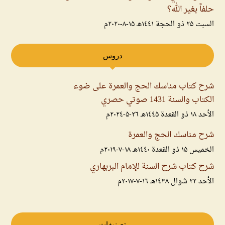
حلفاً بغير الله؟
السبت ۲۵ ذو الحجة ۱٤٤۱هـ ۱۵-۸-۲۰۲۰م
دروس
شرح كتاب مناسك الحج والعمرة على ضوء
الكتاب والسنة 1431 صوتي حصري
الأحد ۱۸ ذو القعدة ۱٤٤۵هـ ۲٦-۵-۲۰۲٤م
شرح مناسك الحج والعمرة
الخميس ۱۵ ذو القعدة ۱٤٤۰هـ ۱۸-۷-۲۰۱۹م
شرح كتاب شرح السنة للإمام البربهاري
الأحد ۲۲ شوال ۱٤۳۸هـ ۱٦-۷-۲۰۱۷م
تصنيفات