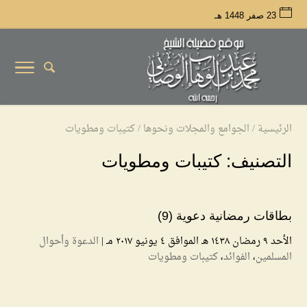
23 صفر 1448 هـ
الرئيسية
/
الجوامع والمجلات ونحوها
/
كتيبات ومطويات
التصنيف:
كتيبات ومطويات
بطاقات رمضانية دعوية (9)
الأحد ۹ رمضان ۱٤۳۸ هـ الموافق ٤ يونيو ۲۰۱۷ مـ |
الدعوة وأحوال
المسلمين
،
الفوائد
،
كتيبات ومطويات