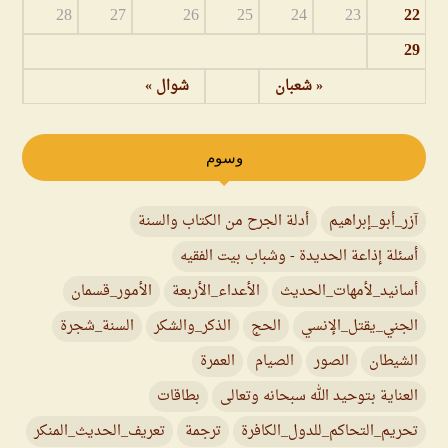
28
27
26
25
24
23
22
29
« شعبان
شوال »
وسوم
آزر_أبو_إبراهيم
أدلة الجرح من الكتاب والسنة
أسئلة إذاعة الحديدة - وشباب بيت الفقيه
أسانيد_لأمهات_الحديث
الأعداء_الأربعة
الأمور_قسمان
الجني_يقتل_الإنسي
الحج
الذكر_والشكر
السنة_شجرة
الشيطان
الصور
الصيام
العمرة
العناية بتوحيد الله سبحانه وتعالى
بطاقات
تحريم_التحاكم_للدول_الكافرة
ترجمة
تعريف_الحديث_المنكر