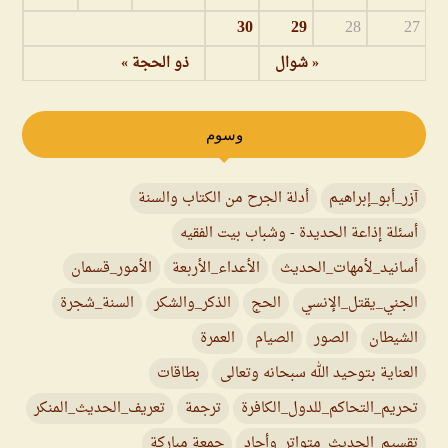
30
29
28
27
« شوال
ذو الحجة »
وسوم
آزر_أبو_إبراهيم
أدلة الجرح من الكتاب والسنة
أسئلة إذاعة الحديدة - وشباب بيت الفقيه
أسانيد_لأمهات_الحديث
الأعداء_الأربعة
الأمور_قسمان
الجني_يقتل_الإنسي
الحج
الذكر_والشكر
السنة_شجرة
الشيطان
الصور
الصيام
العمرة
العناية بتوحيد الله سبحانه وتعالى
بطاقات
تحريم_التحاكم_للدول_الكافرة
ترجمة
تعريف_الحديث_المنكر
تقسيم_الحديث_متواتر_وأحاد
جمعة مباركة