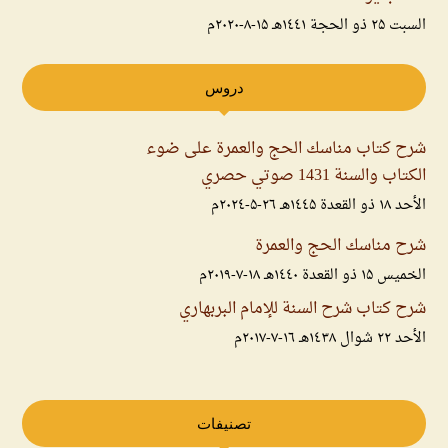
السبت ۲۵ ذو الحجة ۱٤٤۱هـ ۱۵-۸-۲۰۲۰م
دروس
شرح كتاب مناسك الحج والعمرة على ضوء
الكتاب والسنة 1431 صوتي حصري
الأحد ۱۸ ذو القعدة ۱٤٤۵هـ ۲٦-۵-۲۰۲٤م
شرح مناسك الحج والعمرة
الخميس ۱۵ ذو القعدة ۱٤٤۰هـ ۱۸-۷-۲۰۱۹م
شرح كتاب شرح السنة للإمام البربهاري
الأحد ۲۲ شوال ۱٤۳۸هـ ۱٦-۷-۲۰۱۷م
تصنيفات