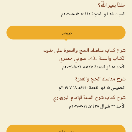
حلفاً بغير الله؟
السبت ۲۵ ذو الحجة ۱٤٤۱هـ ۱۵-۸-۲۰۲۰م
دروس
شرح كتاب مناسك الحج والعمرة على ضوء
الكتاب والسنة 1431 صوتي حصري
الأحد ۱۸ ذو القعدة ۱٤٤۵هـ ۲٦-۵-۲۰۲٤م
شرح مناسك الحج والعمرة
الخميس ۱۵ ذو القعدة ۱٤٤۰هـ ۱۸-۷-۲۰۱۹م
شرح كتاب شرح السنة للإمام البربهاري
الأحد ۲۲ شوال ۱٤۳۸هـ ۱٦-۷-۲۰۱۷م
تصنيفات