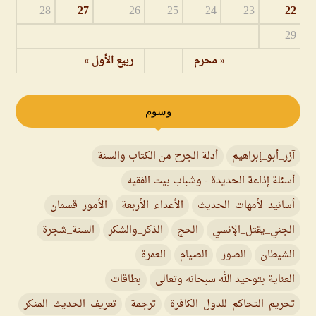
28
27
26
25
24
23
22
29
« محرم
ربيع الأول »
وسوم
آزر_أبو_إبراهيم
أدلة الجرح من الكتاب والسنة
أسئلة إذاعة الحديدة - وشباب بيت الفقيه
أسانيد_لأمهات_الحديث
الأعداء_الأربعة
الأمور_قسمان
الجني_يقتل_الإنسي
الحج
الذكر_والشكر
السنة_شجرة
الشيطان
الصور
الصيام
العمرة
العناية بتوحيد الله سبحانه وتعالى
بطاقات
تحريم_التحاكم_للدول_الكافرة
ترجمة
تعريف_الحديث_المنكر